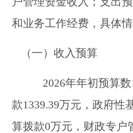
户管理资金收入
；
支出
预
和业务工作经费，具体情
（一）
收入预算
202
6
年年初预算数
款
1339.39
万元，政府性
算拨款
0
万元，
财政专户