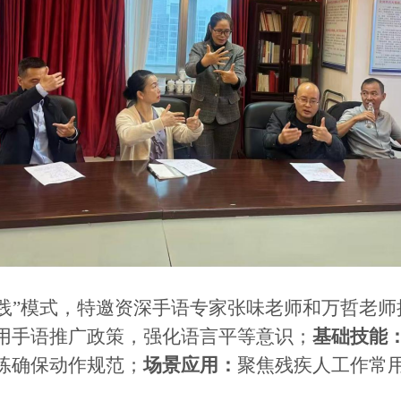
实践”模式，特邀资深手语专家
张味老师和万哲老师
用手语推广政策，强化语言平等意识；
基础技能
练确保动作规范；
场景应用
：
聚焦
残疾人工作常