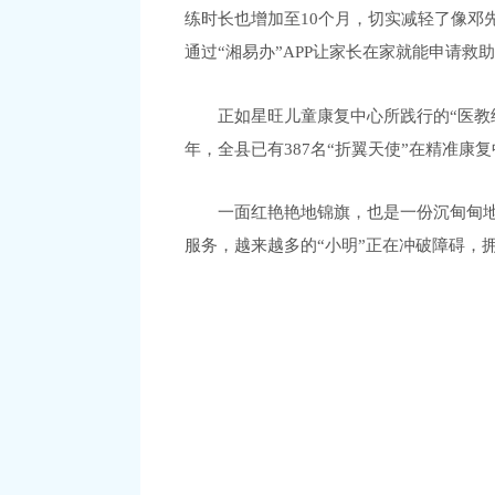
练时长也增加至10个月，切实减轻了像邓
通过“湘易办”APP让家长在家就能申请救
正如星旺儿童康复中心所践行的“医教
年，全县已有387名“折翼天使”在精准康
一面红艳艳地锦旗，也是一份沉甸甸
服务，越来越多的“小明”正在冲破障碍，