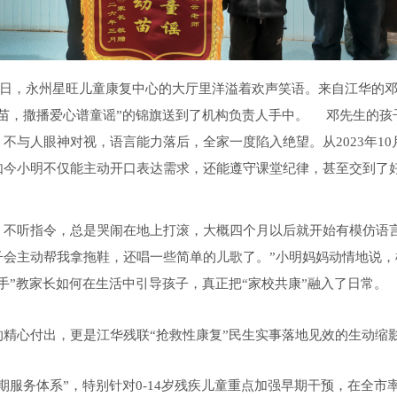
日，永州星旺儿童康复中心的大厅里洋溢着欢声笑语。来自江华的邓
苗，撒播爱心谱童谣”的锦旗送到了机构负责人手中。 邓先生的孩
不与人眼神对视，语言能力落后，全家一度陷入绝望。从2023年1
如今小明不仅能主动开口表达需求，还能遵守课堂纪律，甚至交到了
，不听指令，总是哭闹在地上打滚，大概四个月以后就开始有模仿语
子会主动帮我拿拖鞋，还唱一些简单的儿歌了。”小明妈妈动情地说
手”教家长如何在生活中引导孩子，真正把“家校共康”融入了日常。
精心付出，更是江华残联“抢救性康复”民生实事落地见效的生动缩
服务体系”，特别针对0-14岁残疾儿童重点加强早期干预，在全市率