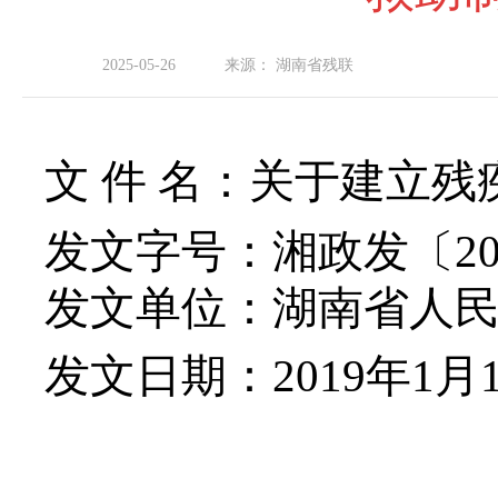
2025-05-26
来源：
湖南省残联
文
件
名：
关于建立残
发文字
号：
湘政发〔
2
发文单位：
湖南省
人
发文日期：
20
19
年
1
月